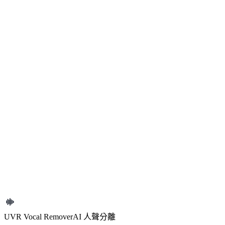
切換前最常見的問題
這就是官方 UVR5 桌面程式嗎？
還需要自己裝模型或設定 Python 嗎？
這頁最適合什麼人？
準備試一下
回到頂部表單，直接試你的檔案
這個頁面真正的入口是首屏裡的處理表單。看完說明後，可以
直接回到頂部，上傳檔案並開始體驗整個流程。
回到頂部表單
UVR Vocal Remover
AI 人聲分離