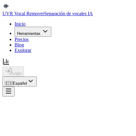
UVR Vocal Remover
Separación de vocales IA
Inicio
Herramientas
Precios
Blog
Explorar
Login
🇪🇸
Español
Inicio
Legal
Inicio