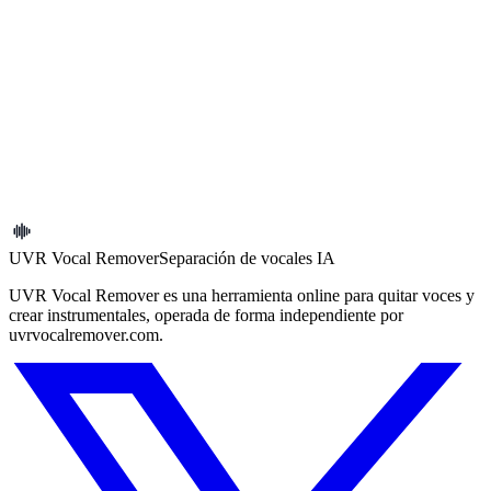
28 de octubre – 3 de noviembre
Estabilidad
Fiabilidad y guía
API de inicialización de tareas asegura que las actualizaciones
mantengan el historial intacto.
Manejo de tiempo de espera de cola y respuestas de error
reforzados.
UVR Vocal Remover
Separación de vocales IA
UVR Vocal Remover es una herramienta online para quitar voces y
crear instrumentales, operada de forma independiente por
uvrvocalremover.com.