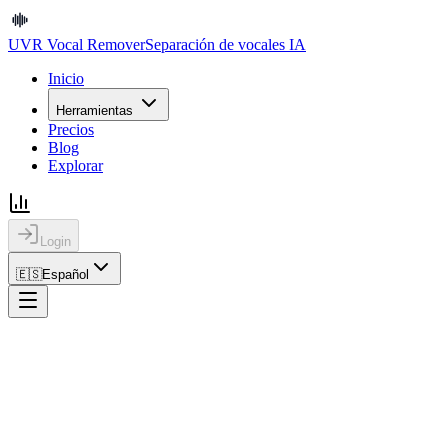
UVR Vocal Remover
Separación de vocales IA
Inicio
Herramientas
Precios
Blog
Explorar
Login
🇪🇸
Español
Inicio
Registro de Cambios
Registro de Cambios