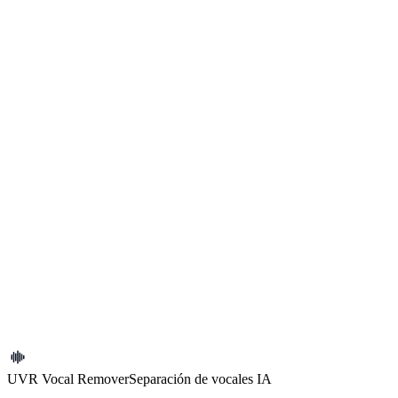
Legal
Contáctanos
Contáctanos
Comunícate con el equipo de UVR Vocal Remover
Soporte por correo
Envía un correo a support@uvrvocalremover.com para ayuda o
comentarios.
support@uvrvocalremover.com
Enviar correo
UVR Vocal Remover
Separación de vocales IA