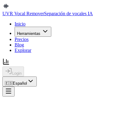
UVR Vocal Remover
Separación de vocales IA
Inicio
Herramientas
Precios
Blog
Explorar
Login
🇪🇸
Español
Inicio
Legal
Inicio