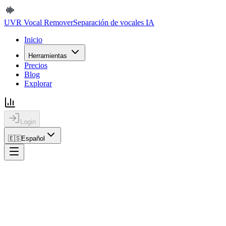
UVR Vocal Remover
Separación de vocales IA
Inicio
Herramientas
Precios
Blog
Explorar
Login
🇪🇸
Español
Inicio
Legal
Centro Legal