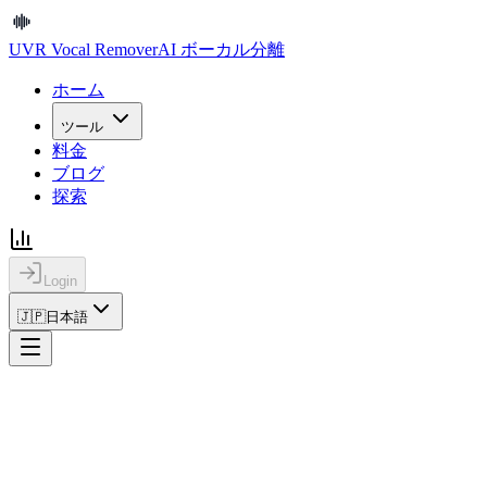
UVR Vocal Remover
AI ボーカル分離
ホーム
ツール
料金
ブログ
探索
Login
🇯🇵
日本語
UVR Vocal Remover
AI ボーカル分離
ホーム