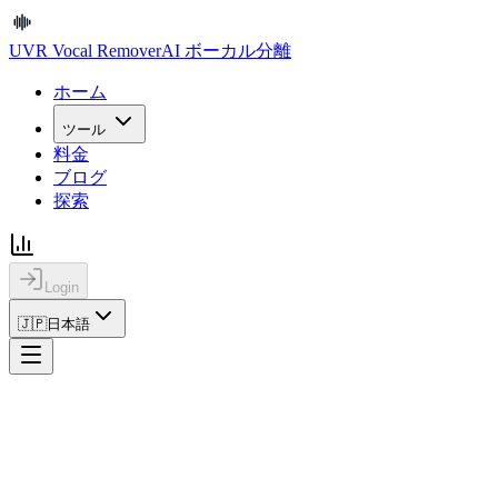
UVR Vocal Remover
AI ボーカル分離
ホーム
ツール
料金
ブログ
探索
Login
🇯🇵
日本語
ホーム
法的