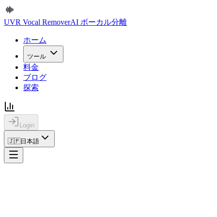
UVR Vocal Remover
AI ボーカル分離
ホーム
ツール
料金
ブログ
探索
Login
🇯🇵
日本語
ホーム
変更履歴