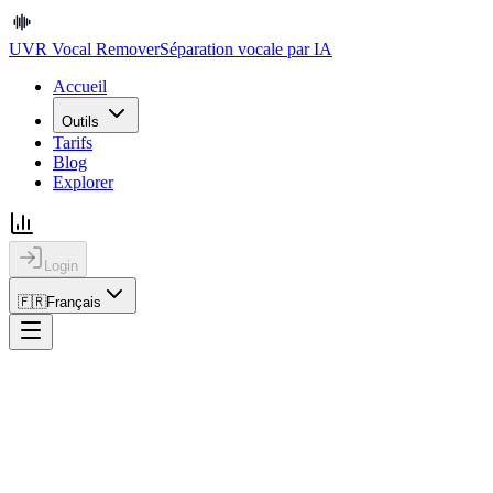
UVR Vocal Remover
Séparation vocale par IA
Accueil
Outils
Tarifs
Blog
Explorer
Login
🇫🇷
Français
UVR Vocal Remover
Séparation vocale par IA
Accueil
Outils