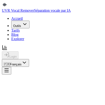
UVR Vocal Remover
Séparation vocale par IA
Accueil
Outils
Tarifs
Blog
Explorer
Login
🇫🇷
Français
UVR Vocal Remover
Séparation vocale par IA
Accueil
Outils