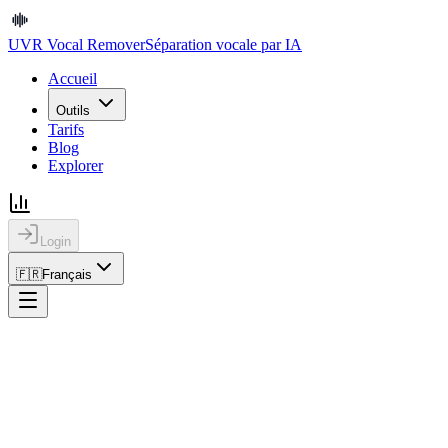
UVR Vocal Remover
Séparation vocale par IA
Accueil
Outils
Tarifs
Blog
Explorer
Login
🇫🇷
Français
UVR Vocal Remover
Séparation vocale par IA
Accueil
Outils