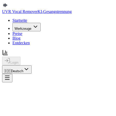
UVR Vocal Remover
KI-Gesangstrennung
Startseite
Werkzeuge
Preise
Blog
Entdecken
Login
🇩🇪
Deutsch
UVR Vocal Remover
KI-Gesangstrennung
Startseite
Werkzeuge