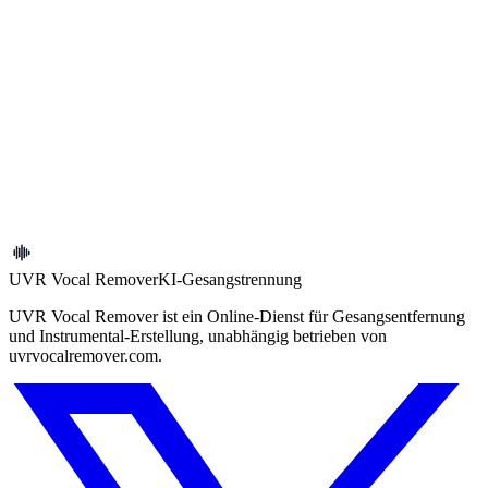
Is this the same as removing vocals or splitting stems?
Jetzt starten
Lade eine Datei hoch und teste diesen
Ablauf
Wenn die Suchabsicht passt, ist der schnellste nachste Schritt, deinen
eigenen Song direkt im Browser zu testen.
Tool offnen
UVR Vocal Remover
KI-Gesangstrennung
UVR Vocal Remover ist ein Online-Dienst für Gesangsentfernung
und Instrumental-Erstellung, unabhängig betrieben von
uvrvocalremover.com.