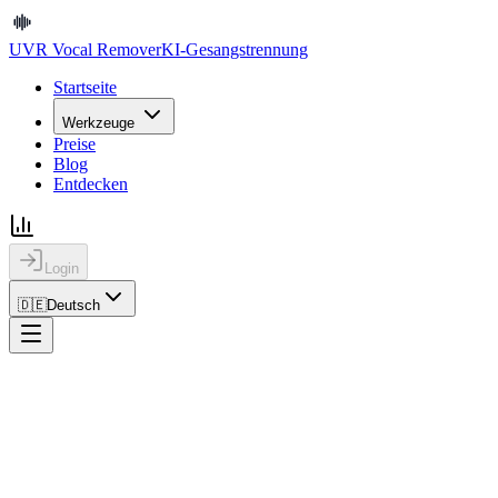
UVR Vocal Remover
KI-Gesangstrennung
Startseite
Werkzeuge
Preise
Blog
Entdecken
Login
🇩🇪
Deutsch
Ultimate Vocal Remover
kostenlos online
Entfernen Sie Gesang online aus Songs, erhalten Sie ein nutzbares I