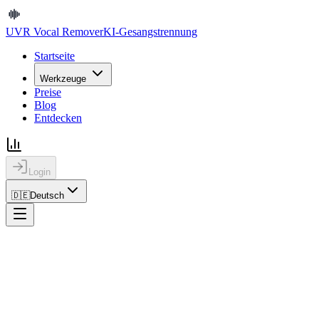
UVR Vocal Remover
KI-Gesangstrennung
Startseite
Werkzeuge
Preise
Blog
Entdecken
Login
🇩🇪
Deutsch
ModelsHubPage.title
ModelsHubPage.description