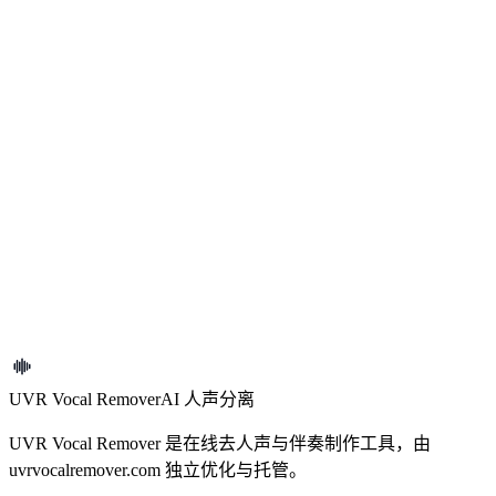
这和去背景噪音是同一件事吗？
采访、播客或口播视频适合用这张页吗？
如果录音同时还有 hiss 或风扇声怎么办？
开始处理
上传文件开始处理
支持常见音频格式，上传后即可开始。
打开工具
UVR Vocal Remover
AI 人声分离
UVR Vocal Remover 是在线去人声与伴奏制作工具，由
uvrvocalremover.com 独立优化与托管。