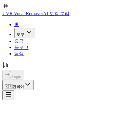
UVR Vocal Remover
AI 보컬 분리
홈
도구
요금
블로그
탐색
Login
🇰🇷
한국어
홈
법적